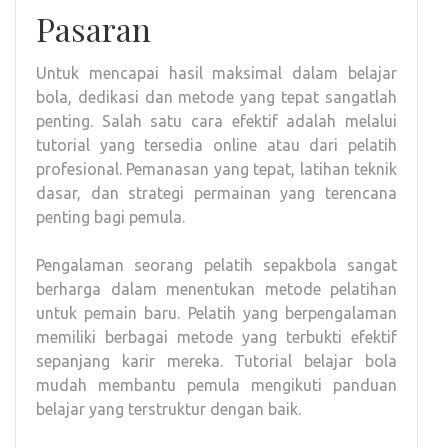
Pasaran
Untuk mencapai hasil maksimal dalam belajar
bola, dedikasi dan metode yang tepat sangatlah
penting. Salah satu cara efektif adalah melalui
tutorial yang tersedia online atau dari pelatih
profesional. Pemanasan yang tepat, latihan teknik
dasar, dan strategi permainan yang terencana
penting bagi pemula.
Pengalaman seorang pelatih sepakbola sangat
berharga dalam menentukan metode pelatihan
untuk pemain baru. Pelatih yang berpengalaman
memiliki berbagai metode yang terbukti efektif
sepanjang karir mereka. Tutorial belajar bola
mudah membantu pemula mengikuti panduan
belajar yang terstruktur dengan baik.