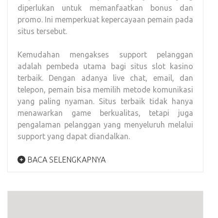
diperlukan untuk memanfaatkan bonus dan
promo. Ini memperkuat kepercayaan pemain pada
situs tersebut.
Kemudahan mengakses support pelanggan
adalah pembeda utama bagi situs slot kasino
terbaik. Dengan adanya live chat, email, dan
telepon, pemain bisa memilih metode komunikasi
yang paling nyaman. Situs terbaik tidak hanya
menawarkan game berkualitas, tetapi juga
pengalaman pelanggan yang menyeluruh melalui
support yang dapat diandalkan.
BACA SELENGKAPNYA