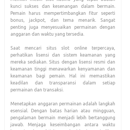
kunci sukses dan kesenangan dalam bermain.
Pemain harus mempertimbangkan fitur seperti
bonus, jackpot, dan tema menarik. Sangat
penting juga menyesuaikan permainan dengan
anggaran dan waktu yang tersedia.
Saat mencari situs slot online terpercaya,
perhatikan lisensi dan sistem keamanan yang
mereka sediakan. Situs dengan lisensi resmi dan
keamanan tinggi menawarkan kenyamanan dan
keamanan bagi pemain. Hal ini memastikan
keadilan dan transparansi dalam setiap
permainan dan transaksi.
Menetapkan anggaran permainan adalah langkah
esensial. Dengan batas harian atau mingguan,
pengalaman bermain menjadi lebih bertanggung
jawab. Menjaga keseimbangan antara waktu