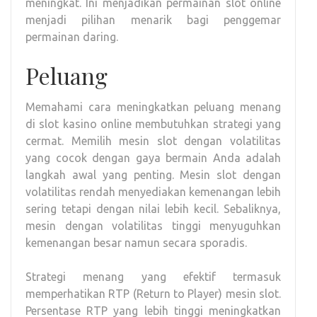
meningkat. Ini menjadikan permainan slot online
menjadi pilihan menarik bagi penggemar
permainan daring.
Peluang
Memahami cara meningkatkan peluang menang
di slot kasino online membutuhkan strategi yang
cermat. Memilih mesin slot dengan volatilitas
yang cocok dengan gaya bermain Anda adalah
langkah awal yang penting. Mesin slot dengan
volatilitas rendah menyediakan kemenangan lebih
sering tetapi dengan nilai lebih kecil. Sebaliknya,
mesin dengan volatilitas tinggi menyuguhkan
kemenangan besar namun secara sporadis.
Strategi menang yang efektif termasuk
memperhatikan RTP (Return to Player) mesin slot.
Persentase RTP yang lebih tinggi meningkatkan