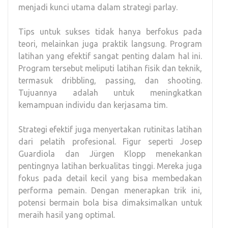
menjadi kunci utama dalam strategi parlay.
Tips untuk sukses tidak hanya berfokus pada
teori, melainkan juga praktik langsung. Program
latihan yang efektif sangat penting dalam hal ini.
Program tersebut meliputi latihan fisik dan teknik,
termasuk dribbling, passing, dan shooting.
Tujuannya adalah untuk meningkatkan
kemampuan individu dan kerjasama tim.
Strategi efektif juga menyertakan rutinitas latihan
dari pelatih profesional. Figur seperti Josep
Guardiola dan Jürgen Klopp menekankan
pentingnya latihan berkualitas tinggi. Mereka juga
fokus pada detail kecil yang bisa membedakan
performa pemain. Dengan menerapkan trik ini,
potensi bermain bola bisa dimaksimalkan untuk
meraih hasil yang optimal.