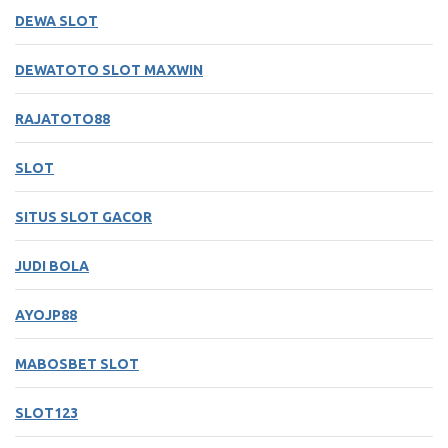
DEWA SLOT
DEWATOTO SLOT MAXWIN
RAJATOTO88
SLOT
SITUS SLOT GACOR
JUDI BOLA
AYOJP88
MABOSBET SLOT
SLOT123