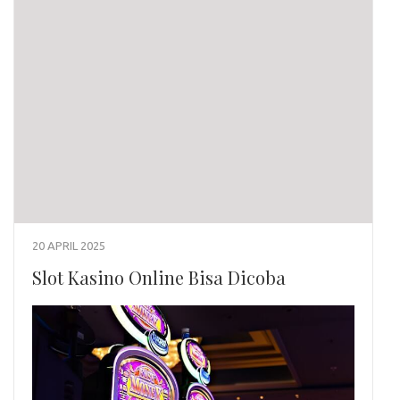
20 APRIL 2025
Slot Kasino Online Bisa Dicoba