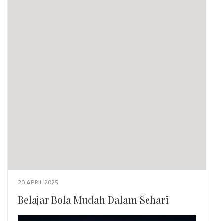
20 APRIL 2025
Belajar Bola Mudah Dalam Sehari