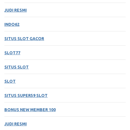
JUDI RESMI
INDO62
SITUS SLOT GACOR
SLOT77
SITUS SLOT
SLOT
SITUS SUPER59 SLOT
BONUS NEW MEMBER 100
JUDI RESMI