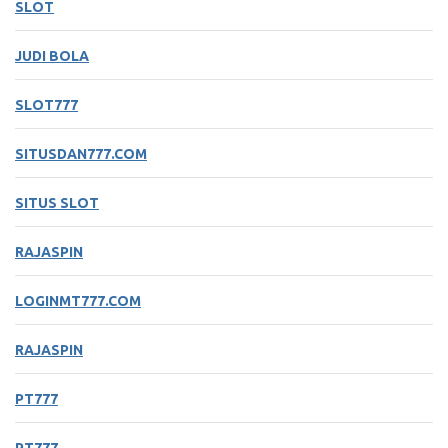
SLOT
JUDI BOLA
SLOT777
SITUSDAN777.COM
SITUS SLOT
RAJASPIN
LOGINMT777.COM
RAJASPIN
PT777