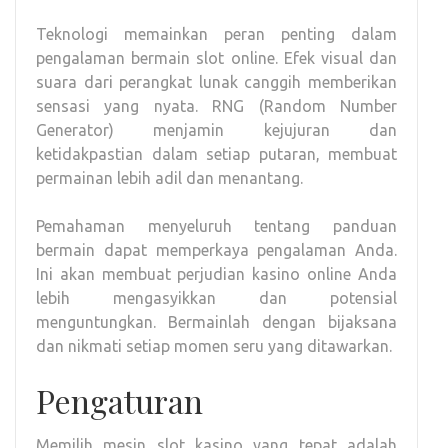
Teknologi memainkan peran penting dalam
pengalaman bermain slot online. Efek visual dan
suara dari perangkat lunak canggih memberikan
sensasi yang nyata. RNG (Random Number
Generator) menjamin kejujuran dan
ketidakpastian dalam setiap putaran, membuat
permainan lebih adil dan menantang.
Pemahaman menyeluruh tentang panduan
bermain dapat memperkaya pengalaman Anda.
Ini akan membuat perjudian kasino online Anda
lebih mengasyikkan dan potensial
menguntungkan. Bermainlah dengan bijaksana
dan nikmati setiap momen seru yang ditawarkan.
Pengaturan
Memilih mesin slot kasino yang tepat adalah