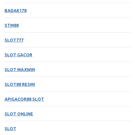
BADAK178
STM88
SLOT777
SLOT GACOR
SLOT MAXWIN
SLOT88 RESMI
APIGACOR88 SLOT
SLOT ONLINE
SLOT