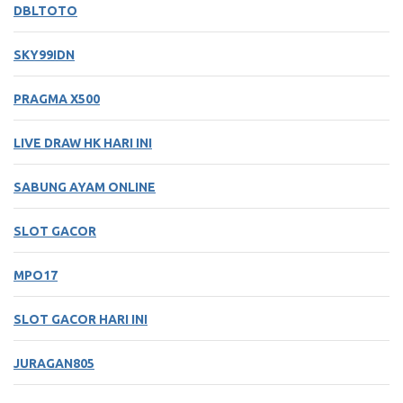
DBLTOTO
SKY99IDN
PRAGMA X500
LIVE DRAW HK HARI INI
SABUNG AYAM ONLINE
SLOT GACOR
MPO17
SLOT GACOR HARI INI
JURAGAN805