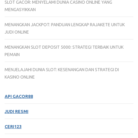
SLOT GACOR: MENYELAMI DUNIA CASINO ONLINE YANG
MENGASYIKKAN
MENANGKAN JACKPOT: PANDUAN LENGKAP RAJAKETE UNTUK
JUDI ONLINE
MENANGKAN SLOT DEPOSIT 5000: STRATEGI TERBAIK UNTUK
PEMAIN
MENJELAJAHI DUNIA SLOT: KESENANGAN DAN STRATEGI DI
KASINO ONLINE
API GACOR88
JUDI RESMI
CERI123