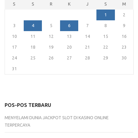
S
S
R
K
J
S
M
1
2
3
4
5
6
7
8
9
10
11
12
13
14
15
16
17
18
19
20
21
22
23
24
25
26
27
28
29
30
31
POS-POS TERBARU
MENYELAMI DUNIA JACKPOT SLOT DI KASINO ONLINE
TERPERCAYA