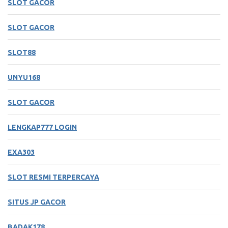
SLOT GACOR
SLOT GACOR
SLOT88
UNYU168
SLOT GACOR
LENGKAP777 LOGIN
EXA303
SLOT RESMI TERPERCAYA
SITUS JP GACOR
BADAK178