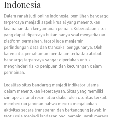
Indonesia
Dalam ranah judi online Indonesia, pemilihan bandarqq
terpercaya menjadi aspek krusial yang menentukan
keamanan dan kenyamanan pemain. Keberadaan situs
yang dapat dipercaya bukan hanya soal menyediakan
platform permainan, tetapi juga menjamin
perlindungan data dan transaksi penggunanya. Oleh
karena itu, pemahaman mendalam terhadap atribut
bandarqq terpercaya sangat diperlukan untuk
menghindari risiko penipuan dan kecurangan dalam
permainan.
Legalitas situs bandarqq menjadi indikator utama
dalam menentukan kepercayaan. Situs yang memiliki
izin operasional resmi atau diakui oleh otoritas terkait
memberikan jaminan bahwa mereka menjalankan
aktivitas secara transparan dan bertanggung jawab. Ini
tentu saja menjadi landasan bagi pemain untuk merasa