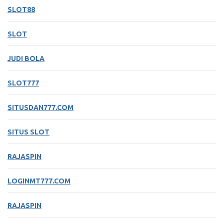
SLOT88
SLOT
JUDI BOLA
SLOT777
SITUSDAN777.COM
SITUS SLOT
RAJASPIN
LOGINMT777.COM
RAJASPIN