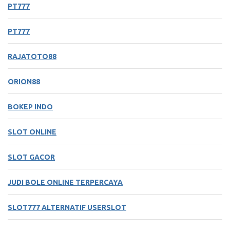
PT777
PT777
RAJATOTO88
ORION88
BOKEP INDO
SLOT ONLINE
SLOT GACOR
JUDI BOLE ONLINE TERPERCAYA
SLOT777 ALTERNATIF USERSLOT