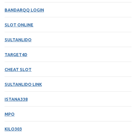
BANDARQQ LOGIN
SLOT ONLINE
SULTANLIDO
TARGET4D
CHEAT SLOT
SULTANLIDO LINK
ISTANA338
MPO
KILO303