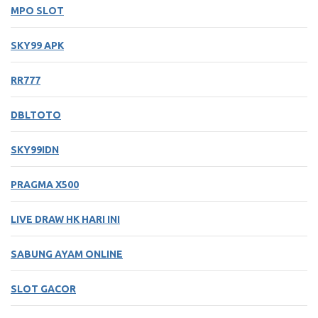
MPO SLOT
SKY99 APK
RR777
DBLTOTO
SKY99IDN
PRAGMA X500
LIVE DRAW HK HARI INI
SABUNG AYAM ONLINE
SLOT GACOR