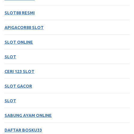
SLOT88 RESMI
APIGACOR88 SLOT
SLOT ONLINE
SLOT
CERI 123 SLOT
SLOT GACOR
SLOT
SABUNG AYAM ONLINE
DAFTAR BOSKU33