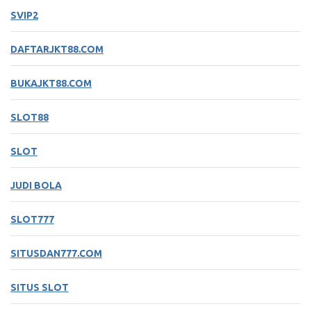
SVIP2
DAFTARJKT88.COM
BUKAJKT88.COM
SLOT88
SLOT
JUDI BOLA
SLOT777
SITUSDAN777.COM
SITUS SLOT