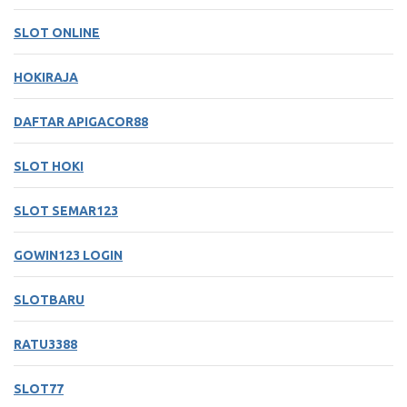
SLOT ONLINE
HOKIRAJA
DAFTAR APIGACOR88
SLOT HOKI
SLOT SEMAR123
GOWIN123 LOGIN
SLOTBARU
RATU3388
SLOT77