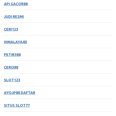
API GACOR88
JUDI RESMI
CERI123
HIMALAYA4D
PETIR388
CERI388
SLOT123
AYOJP88 DAFTAR
SITUS SLOT77