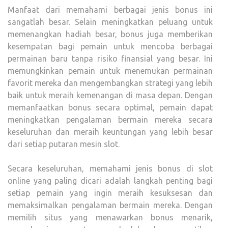
Manfaat dari memahami berbagai jenis bonus ini
sangatlah besar. Selain meningkatkan peluang untuk
memenangkan hadiah besar, bonus juga memberikan
kesempatan bagi pemain untuk mencoba berbagai
permainan baru tanpa risiko finansial yang besar. Ini
memungkinkan pemain untuk menemukan permainan
favorit mereka dan mengembangkan strategi yang lebih
baik untuk meraih kemenangan di masa depan. Dengan
memanfaatkan bonus secara optimal, pemain dapat
meningkatkan pengalaman bermain mereka secara
keseluruhan dan meraih keuntungan yang lebih besar
dari setiap putaran mesin slot.
Secara keseluruhan, memahami jenis bonus di slot
online yang paling dicari adalah langkah penting bagi
setiap pemain yang ingin meraih kesuksesan dan
memaksimalkan pengalaman bermain mereka. Dengan
memilih situs yang menawarkan bonus menarik,