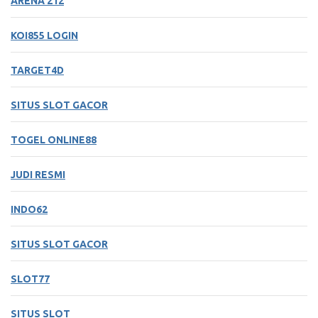
ARENA 212
KOI855 LOGIN
TARGET4D
SITUS SLOT GACOR
TOGEL ONLINE88
JUDI RESMI
INDO62
SITUS SLOT GACOR
SLOT77
SITUS SLOT