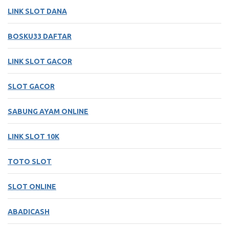
LINK SLOT DANA
BOSKU33 DAFTAR
LINK SLOT GACOR
SLOT GACOR
SABUNG AYAM ONLINE
LINK SLOT 10K
TOTO SLOT
SLOT ONLINE
ABADICASH