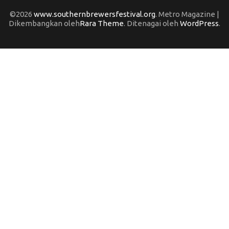
©2026
www.southernbrewersfestival.org
. Metro Magazine |
Dikembangkan oleh
Rara Theme
. Ditenagai oleh
WordPress
.