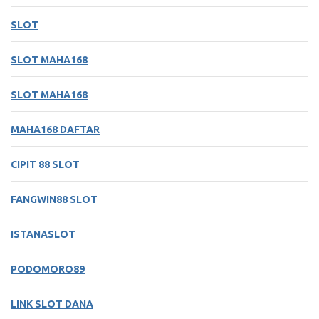
SLOT
SLOT MAHA168
SLOT MAHA168
MAHA168 DAFTAR
CIPIT 88 SLOT
FANGWIN88 SLOT
ISTANASLOT
PODOMORO89
LINK SLOT DANA