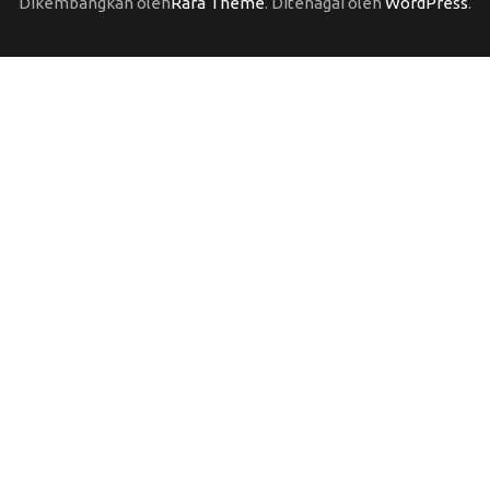
Dikembangkan oleh
Rara Theme
. Ditenagai oleh
WordPress
.