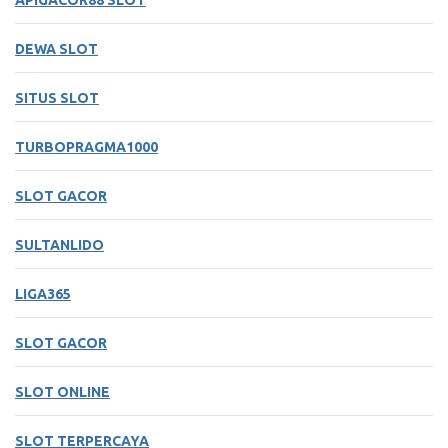
APIGACOR88 SLOT
DEWA SLOT
SITUS SLOT
TURBOPRAGMA1000
SLOT GACOR
SULTANLIDO
LIGA365
SLOT GACOR
SLOT ONLINE
SLOT TERPERCAYA