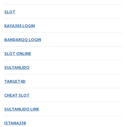
SLOT
KAYA303 LOGIN
BANDARQQ LOGIN
SLOT ONLINE
SULTANLIDO
TARGET4D
CHEAT SLOT
SULTANLIDO LINK
ISTANA338