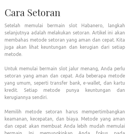
Cara Setoran
Setelah memulai bermain slot Habanero, langkah
selanjutnya adalah melakukan setoran. Artikel ini akan
membahas metode setoran yang aman dan cepat. Kita
juga akan lihat keuntungan dan kerugian dari setiap
metode.
Untuk memulai bermain slot jalur menang, Anda perlu
setoran yang aman dan cepat. Ada beberapa metode
yang umum, seperti transfer bank, e-wallet, dan kartu
kredit. Setiap metode punya keuntungan dan
kerugiannya sendiri.
Memilih metode setoran harus mempertimbangkan
keamanan, kecepatan, dan biaya. Metode yang aman
dan cepat akan membuat Anda lebih mudah memulai
bermain. Ini memungkinkan Anda fokus pada