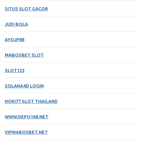
SITUS SLOT GACOR
JUDI BOLA
AYOJP88
MABOSBET SLOT
SLOT123
SOLANA4D LOGIN
HOKI77 SLOT THAILAND
WWW.DEPO168.NET
VIPMABOSBET.NET