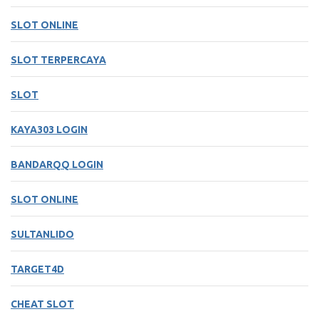
SLOT ONLINE
SLOT TERPERCAYA
SLOT
KAYA303 LOGIN
BANDARQQ LOGIN
SLOT ONLINE
SULTANLIDO
TARGET4D
CHEAT SLOT