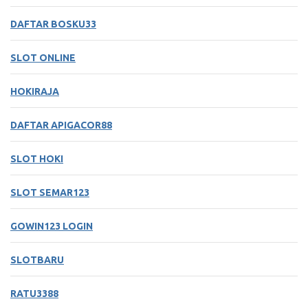
DAFTAR BOSKU33
SLOT ONLINE
HOKIRAJA
DAFTAR APIGACOR88
SLOT HOKI
SLOT SEMAR123
GOWIN123 LOGIN
SLOTBARU
RATU3388