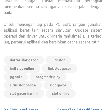
instalasi. Sangat krusial memastikan perangkat
memberikan semua izin agar aplikasi berjalan dengan
baik.
Untuk mencegah lag pada PG Soft, jangan gunakan
aplikasi berat lain secara simultan. Update sistem
operasi dan driver untuk kinerja maksimal. Bila terjadi
lag, perbarui aplikasi dan bersihkan cache secara rutin.
daftar slot gacor
judi slot
judi slot online
link slot gacor
pg soft
pragmatic play
situs slot online
slot gacor
slot gacor hari ini
slot online
Navigasi
Bo Slot Legal Aman
Game Slot Adaptif Semua