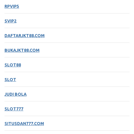
RPVIP5
SVIP2
DAFTARJKT88.COM
BUKAJKT88.COM
SLOT88
SLOT
JUDI BOLA
SLOT777
SITUSDAN777.COM