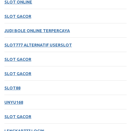
SLOT ONLINE
SLOT GACOR
JUDI BOLE ONLINE TERPERCAYA
SLOT777 ALTERNATIF USERSLOT
SLOT GACOR
SLOT GACOR
SLOT88
UNYU168
SLOT GACOR
LENGKAP777 LOGIN