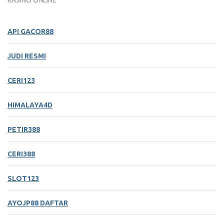
API GACOR88
JUDI RESMI
CERI123
HIMALAYA4D
PETIR388
CERI388
SLOT123
AYOJP88 DAFTAR