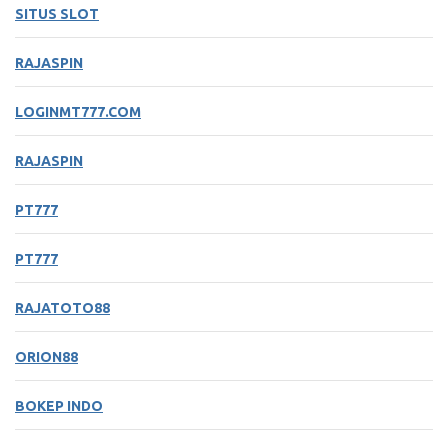
SITUS SLOT
RAJASPIN
LOGINMT777.COM
RAJASPIN
PT777
PT777
RAJATOTO88
ORION88
BOKEP INDO