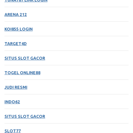
ARENA 212
KOI855 LOGIN
TARGET4D
SITUS SLOT GACOR
TOGEL ONLINE88
JUDI RESMI
INDO62
SITUS SLOT GACOR
SLOT77