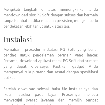
Mengikuti langkah di atas memungkinkan anda
mendownload slot PG Soft dengan sukses dan bermain
tanpa hambatan. Jika masalah persisten, mungkin perlu
pendekatan lebih lanjut untuk atasi lag.
Instalasi
Memahami prosedur instalasi PG Soft yang benar
penting untuk pengalaman bermain yang lancar.
Pertama, download aplikasi resmi PG Soft dari sumber
yang dapat dipercaya. Pastikan gadget Anda
mempunyai cukup ruang dan sesuai dengan spesifikasi
aplikasi.
Setelah download selesai, buka file instalasinya dan
ikuti instruksi pada layar. Prosesnya meliputi
menyetujui syarat layanan dan memilih tempat