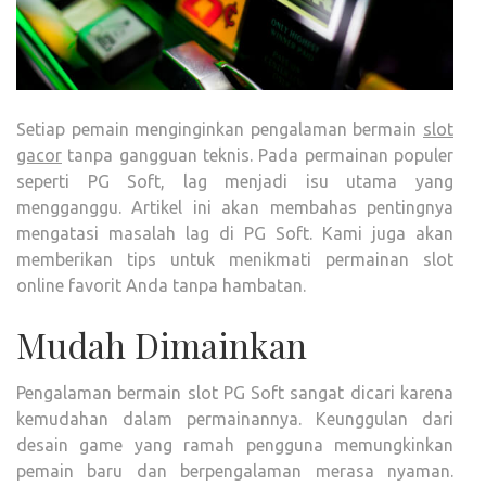
Setiap pemain menginginkan pengalaman bermain
slot
gacor
tanpa gangguan teknis. Pada permainan populer
seperti PG Soft, lag menjadi isu utama yang
mengganggu. Artikel ini akan membahas pentingnya
mengatasi masalah lag di PG Soft. Kami juga akan
memberikan tips untuk menikmati permainan slot
online favorit Anda tanpa hambatan.
Mudah Dimainkan
Pengalaman bermain slot PG Soft sangat dicari karena
kemudahan dalam permainannya. Keunggulan dari
desain game yang ramah pengguna memungkinkan
pemain baru dan berpengalaman merasa nyaman.