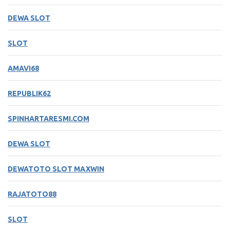
DEWA SLOT
SLOT
AMAVI68
REPUBLIK62
SPINHARTARESMI.COM
DEWA SLOT
DEWATOTO SLOT MAXWIN
RAJATOTO88
SLOT