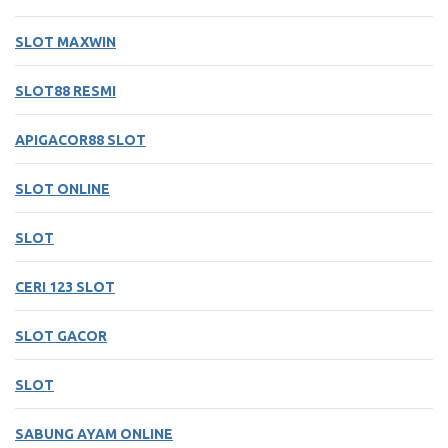
SLOT MAXWIN
SLOT88 RESMI
APIGACOR88 SLOT
SLOT ONLINE
SLOT
CERI 123 SLOT
SLOT GACOR
SLOT
SABUNG AYAM ONLINE