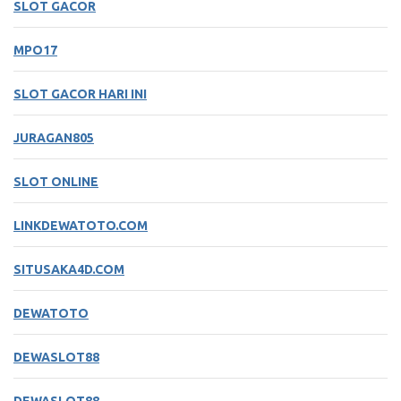
SLOT GACOR
MPO17
SLOT GACOR HARI INI
JURAGAN805
SLOT ONLINE
LINKDEWATOTO.COM
SITUSAKA4D.COM
DEWATOTO
DEWASLOT88
DEWASLOT88