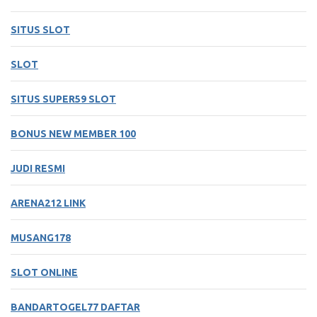
SITUS SLOT
SLOT
SITUS SUPER59 SLOT
BONUS NEW MEMBER 100
JUDI RESMI
ARENA212 LINK
MUSANG178
SLOT ONLINE
BANDARTOGEL77 DAFTAR